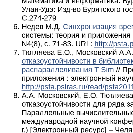
Математика и информатика. Бур
Улан-Удэ: Изд-во Бурятского го
С.274-279
Недев М.Д.
Синхронизация врем
системы: теория и приложения 
N4(8), с. 71-83. URL:
http://psta
Тютляева Е.О., Московский А.А
отказоустойчивости в библиот
распараллеливания T-Sim
//
Про
приложения : электронный научн
http://psta.psiras.ru/read/psta20
А.А. Московский, Е.О. Тютляев
отказоустойчивости для ряда з
Параллельные вычислительные 
международной научной конфер
г.) [Электронный ресурс] – Чел