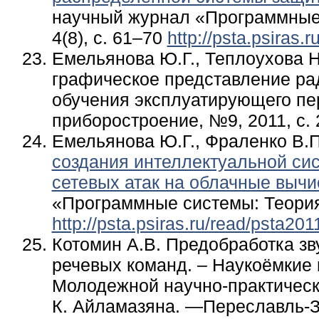
научный журнал «Программные 
4(8), с. 61–70
http://psta.psiras
Емельянова Ю.Г., Теплоухова Н
графическое представление ра
обучения эксплуатирующего пе
приборостроение, №9, 2011, с. 
Емельянова Ю.Г., Фраленко В.
создания интеллектуальной си
сетевых атак на облачные вычи
«Программные системы: Теория 
http://psta.psiras.ru/read/psta20
Котомин А.В. Предобработка зв
речевых команд. – Наукоёмкие
Молодежной научно-практическ
К. Айламазяна. —Переславль-За