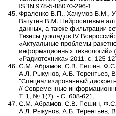
ISBN 978-5-88070-296-1
Фраленко В.П., Хачумов В.М., У
Ватутин В.М. Нейросетевые алг
данных, а также фильтрации се
Тезисы докладов IV Всероссий
«Актуальные проблемы ракетно
информационных технологий» (15
«Радиотехника» 2011, с.
125-12
С.М. Абрамов, С.В. Пешин, Ф.С
А.Л. Рыкунов, А.Б. Терентьев, В
"Специализированный дискретн
//
Современные информационные 
Т.
1, №
1(7). - С.
608-621.
С.М. Абрамов, С.В. Пешин, Ф.С
А.Л. Рыкунов, А.Б. Терентьев, В