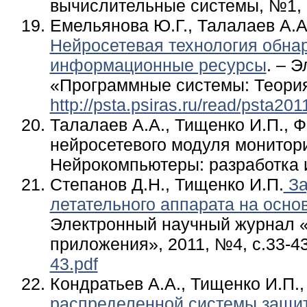
вычислительные системы, №1, 2
Емельянова Ю.Г., Талалаев А.А
Нейросетевая технология обнар
информационные ресурсы
. – 
«Программные системы: Теория
http://psta.psiras.ru/read/psta20
Талалаев А.А., Тищенко И.П., 
нейросетевого модуля монитори
Нейрокомпьютеры: разработка и
Степанов Д.Н., Тищенко И.П.
За
летательного аппарата на осно
Электронный научный журнал «
приложения», 2011, №4, с.33-4
43.pdf
Кондратьев А.А., Тищенко И.П.
распределенной системы защи