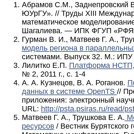
Абрамов С.М., Заднепровский 
ЮУрГУ». // Труды XIII Междун
математическое моделирование» 
Шагалиева. — ИПК ФГУП «РФЯЦ-
Гурман В. И., Матвеев Г. А., Тр
модель региона в параллельны
системами. Выпуск 32. М.: ИПУ 
Лилитко Е.П.
Платформа НСТП, 
№ 2, 2011 г., с. 1-4
А. А. Кузнецов, В. А. Роганов.
П
данных в системе OpenTS
// П
приложения: электронный научны
URL:
http://psta.psiras.ru/read/
Матвеев Г. А., Трушкова Е. А.
Мо
ресурсов
/ Вестник Бурятского 