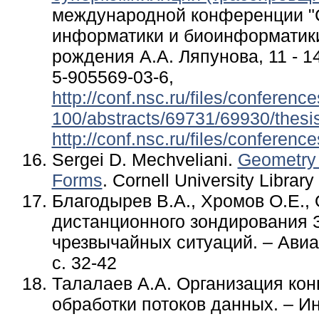
международной конференции "
информатики и биоинформатики
рождения А.А. Ляпунова, 11 - 14
5-905569-03-6,
http://conf.nsc.ru/files/conferenc
100/abstracts/69731/69930/thes
http://conf.nsc.ru/files/confere
Sergei D. Mechveliani.
Geometry 
Forms
. Cornell University Library 
Благодырев В.А., Хромов О.Е.,
дистанционного зондирования 
чрезвычайных ситуаций. – Авиа
с. 32-42
Талалаев А.А. Организация ко
обработки потоков данных. – 