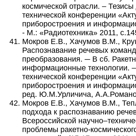
космической отрасли. – Тезисы
технической конференции «Акт
приборостроения и информацион
- М.: «Радиотехника» 2011, с.1
Мокров Е.В., Хачумов В.М., Кру
Распознавание речевых команд
преобразования. ─ В сб. Ракет
информационные технологии. – 
технической конференции «Акт
приборостроения и информацион
ред. Ю.М.Урличича, А.А.Романов
Мокров Е.В., Хачумов В.М., Те
подхода к распознаванию речев
Всероссийской научно–техниче
проблемы ракетно-космическог