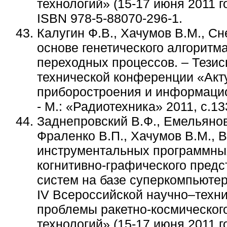
технологий» (15-17 июня 2011 го
ISBN 978-5-88070-296-1.
Калугин Ф.В., Хачумов В.М., Сн
основе генетического алгоритма
переходных процессов. – Тезис
технической конференции «Акт
приборостроения и информацион
- М.: «Радиотехника» 2011, с.13
Заднепровский В.Ф., Емельянова
Фраленко В.П., Хачумов В.М., В
инструментальных программных
когнитивно-графического пред
систем на базе суперкомпьюте
IV Всероссийской научно–техн
проблемы ракетно-космическог
технологий» (15-17 июня 2011 го