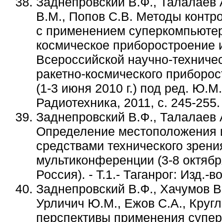
Заднепровский В.Ф., Талалаев А
В.М., Попов С.В. Методы контр
с применением суперкомпьютерн
космическое приборостроение и
Всероссийской научно-техниче
ракетно-космического приборо
(1-3 июня 2010 г.) под ред. Ю.М
Радиотехника, 2011, с. 245-255.
Заднепровский В.Ф., Талалаев 
Определение местоположения и
средствами технического зрени
мультиконференции (3-8 октября
Россия). - Т.1.- Таганрог: Изд.-
Заднепровский В.Ф., Хачумов В.
Урличич Ю.М., Ежов С.А., Кругл
перспективы применения супе