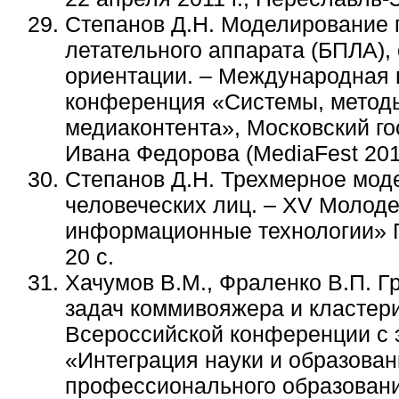
Степанов Д.Н. Моделирование 
летательного аппарата (БПЛА),
ориентации. – Международная 
конференция «Системы, методы,
медиаконтента», Московский го
Ивана Федорова (MediaFest 201
Степанов Д.Н. Трехмерное мод
человеческих лиц. – XV Молод
информационные технологии» Пе
20 с.
Хачумов В.
М.
, Фраленко В.П. 
задач коммивояжера и кластери
Всероссийской конференции с
«Интеграция науки и образова
профессионального образования