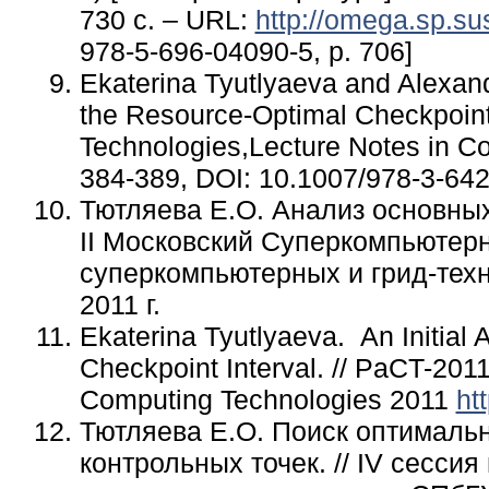
730 с. – URL:
http://omega.sp.s
978-5-696-04090-5, p. 706]
Ekaterina Tyutlyaeva and Alexand
the Resource-Optimal Checkpoint 
Technologies,Lecture Notes in C
384-389, DOI: 10.1007/978-3-64
Тютляева Е.О. Анализ основны
II Московск
ий
Суперкомпьютерно
суперкомпьютерных и грид-тех
2011 г.
Ekaterina Tyutlyaeva
.
An Initial
Checkpoint Interval. // PaCT-2011
Computing Technologies 2011
ht
Тютляева Е.О.
Поиск оптимальн
контрольных точек
.
//
IV сесси
я