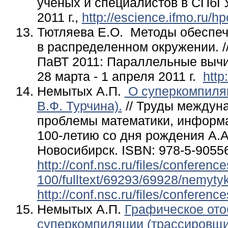
ученых и специалистов в СПбГ
2011 г.,
http://escience.ifmo.ru/
Тютляева Е.О.
Методы обеспече
в распределенном окружении
.
ПаВТ 2011: Параллельные вычи
28
марта - 1
апреля 2011
г.
http
Немытых
А.П.
О суперкомпиляц
В.Ф. Турчина).
// Труды междун
проблемы
математики, информ
100-летию со
дня рождения А.А.
Новосибирск.
ISBN: 978-5-90556
http://conf.nsc.ru/files/conferenc
100/fulltext/69293/69928/nemyt
http://conf.nsc.ru/files/confere
Немытых А.П.
Графическое ото
суперкомпиляции (трассировщ