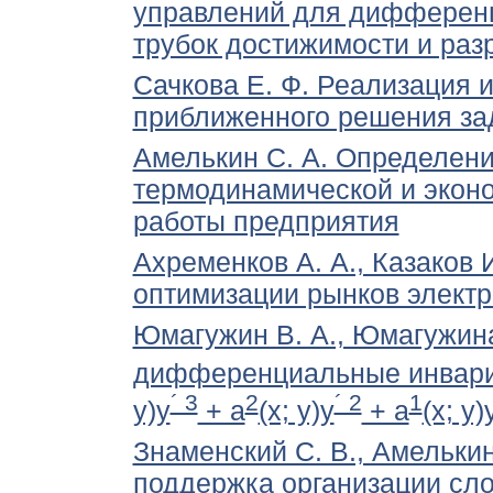
управлений для дифференц
трубок достижимости и ра
Сачкова Е. Ф. Реализация 
приближенного решения за
Амелькин С. А. Определен
термодинамической и экон
работы предприятия
Ахременков А. А., Казаков 
оптимизации рынков электр
Юмагужин В. А., Юмагужин
дифференциальные инвари
´ 3
2
´ 2
1
y)y
+ a
(x; y)y
+ a
(x; y)
Знаменский С. В., Амельки
поддержка организации сл