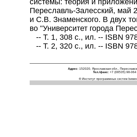
системы: теория и приложен
Переславль-Залесский,
май
2
и С.В. Знаменского.
В двух то
во "Университет города Пере
-- Т. 1,
308
с., ил. -- ISBN
978
-- Т. 2,
320
с., ил. -- ISBN
978
Адрес:
152020, Ярославская обл., Переславс
Тел./факс:
+7 (08535) 98-06
©
Институт программных систем
b
имен