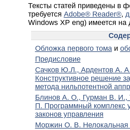
Тексты статей приведены в
ф
требуется
Adobe® Reader®
,
д
Windows XP eng) имеется на 
Соде
Обложка первого тома
и
об
Предисловие
Сачков Ю.Л., Ардентов А. А
Конструктивное решение за
метода нильпотентной апп
Блинов А. О., Гурман В. И.,
П. Программный комплекс 
законов управления
Моржин О. В. Нелокальная