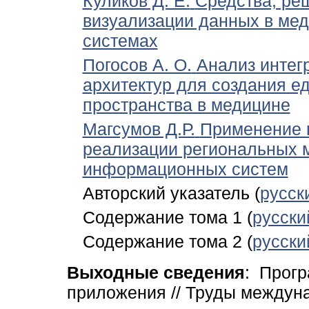
Куликов Д. Е.
Средства, ре
визуализации данных в ме
системах
Погосов А. О.
Анализ интег
архитектур для создания е
пространства в медицине
Магсумов Д.Р.
Применение 
реализации региональных 
информационных систем
Авторский указатель (
русск
Содержание тома 1 (
русски
Содержание тома 2 (
русски
Выходные сведения
:
Програ
приложения // Труды междун