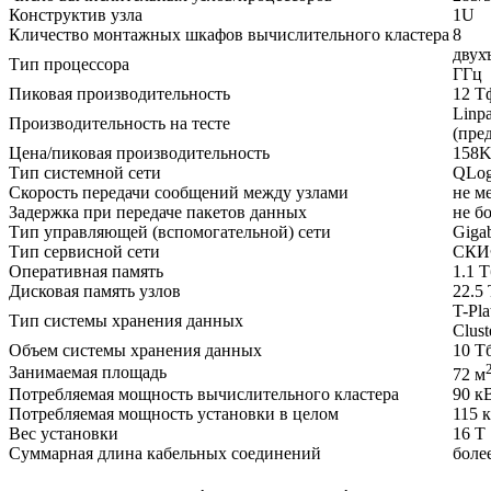
Конструктив узла
1U
Кличество монтажных шкафов вычислительного кластера
8
двух
Тип процессора
ГГц
Пиковая производительность
12 Т
Linp
Производительность на тесте
(пре
Цена/пиковая производительность
158K
Тип системной сети
QLogi
Скорость передачи сообщений между узлами
не м
Задержка при передаче пакетов данных
не бо
Тип управляющей (вспомогательной) сети
Gigab
Тип сервисной сети
СКИФ
Оперативная память
1.1 Т
Дисковая память узлов
22.5
T-Pla
Тип системы хранения данных
Clust
Объем системы хранения данных
10 Т
Занимаемая площадь
72 м
Потребляемая мощность вычислительного кластера
90 к
Потребляемая мощность установки в целом
115 
Вес установки
16 Т
Суммарная длина кабельных соединений
боле