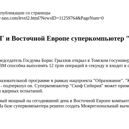
 публикации со страницы
tar-tass.com/level2.html?NewsID=11259764&PageNum=0
Г и Восточной Европе суперкомпьютер
дседатель Госдумы Борис Грызлов открыл в Томском госуниве
М способна выполнять 12 трлн операций в секунду и входит в
разовательной программе в рамках нацпроекта "Образование". "
", - подчеркнул он. Суперкомпьютер "Скиф Сибирия" может прим
и ядерных испытаний.
самый мощный на сегодняшний день в Восточной Европе компью
 На базе суперкомпьютера решено создать Межрегиональный выч