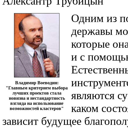
Алексантр Трубицын
Одним из п
державы мо
которые она
и с помощь
Естественн
инструменто
Владимир Воеводин:
"Главным критерием выбора
являются су
лучших проектов стала
новизна и нестандартность
взгляда на использование
каком состо
возможностей кластеров"
зависит будущее благопол