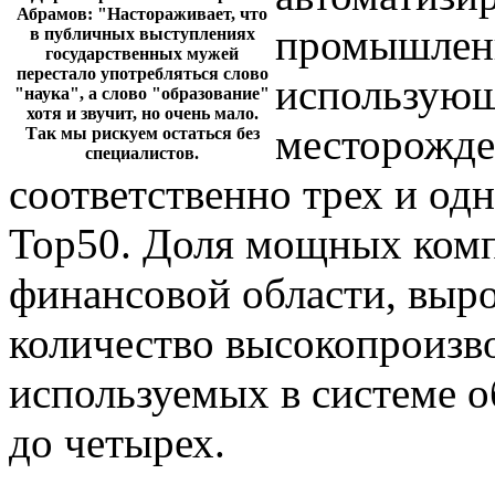
Абрамов: "Настораживает, что
промышленн
в публичных выступлениях
государственных мужей
перестало употребляться слово
использующ
"наука", а слово "образование"
хотя и звучит, но очень мало.
месторожден
Так мы рискуем остаться без
специалистов.
соответственно трех и од
Тор50. Доля мощных комп
финансовой области, выро
количество высокопроизв
используемых в системе о
до четырех.