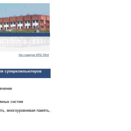
На главную ИПС РАН
для суперкомпьютеров
ечение
ммных систем
ть, многоуровневая память,