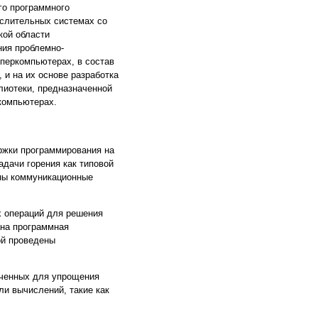
го программного
ислительных системах со
кой области
ния проблемно-
перкомпьютерах, в состав
 и на их основе разработка
лиотеки, предназначенной
компьютерах.
ржки программирования на
дачи горения как типовой
ены коммуникационные
 операций для решения
ана программная
ой проведены
аченных для упрощения
ли вычислений, такие как