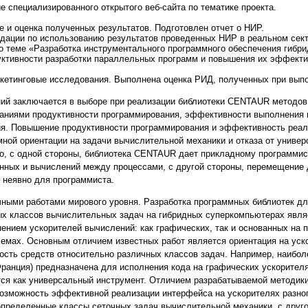
 специализированного открытого веб-сайта по тематике проекта.
 и оценка полученных результатов. Подготовлен отчет о НИР.
дации по использованию результатов проведенных НИР в реальном сект
о теме «Разработка инструментального программного обеспечения гибр
ктивности разработки параллельных программ и повышения их эффекти
кетинговые исследования. Выполнена оценка РИД, полученных при вып
ий заключается в выборе при реализации библиотеки CENTAUR методов
аниями продуктивности программирования, эффективности выполнения 
я. Повышение продуктивности программирования и эффективность реал
мной ориентации на задачи вычислительной механики и отказа от универ
что, с одной стороны, библиотека CENTAUR дает прикладному программис
нных и вычислений между процессами, с другой стороны, перемещение
 неявно для программиста.
ными работами мирового уровня. Разработка программных библиотек дл
х классов вычислительных задач на гибридных суперкомпьютерах являе
нением ускорителей вычислений: как графических, так и основанных на
хемах. Основным отличием известных работ является ориентация на уск
ность средств относительно различных классов задач. Например, наибол
Франция) предназначена для исполнения кода на графических ускорител
тся как универсальный инструмент. Отличием разрабатываемой методик
озможность эффективной реализации интерфейса на ускорителях разного
определенные классы сеточных задач вычислительной механики, с друго