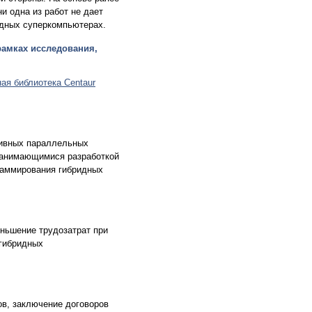
и одна из работ не дает
идных суперкомпьютерах.
рамках исследования,
ая библиотека Centaur
тивных параллельных
 занимающимися разработкой
раммирования гибридных
ньшение трудозатрат при
гибридных
в, заключение договоров