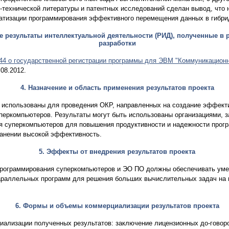
технической литературы и патентных исследований сделан вывод, что н
атизации программирования эффективного перемещения данных в гибр
 результаты интеллектуальной деятельности (РИД), полученные в 
разработки
44 о государственной регистрации программы для ЭВМ "Коммуникационн
08.2012.
4
. Назначение и область применения результатов проекта
ь использованы для проведения ОКР, направленных на создание эффек
перкомпьютеров. Результаты могут быть использованы организациями,
я суперкомпьютеров для повышения продуктивности и надежности прог
анении высокой эффективность.
5. Эффекты от внедрения результатов проекта
рограммирования суперкомпьютеров и ЭО ПО должны обеспечивать уме
араллельных программ для решения больших вычислительных задач на 
6. Формы и объемы коммерциализации результатов проекта
лизации полученных результатов: заключение лицензионных до-говоро