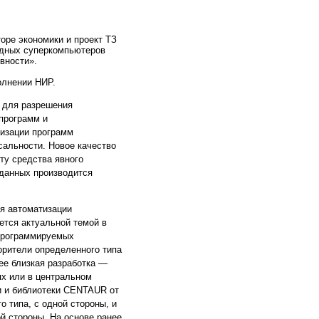
оре экономики и проект ТЗ
идных суперкомпьютеров
вности».
олнении НИР.
 для разрешения
программ и
изации программ
сальности. Новое качество
ту средства явного
 данных производится
я автоматизации
тся актуальной темой в
 программируемых
орители определенного типа
ее близкая разработка —
ях или в центральном
и и библиотеки CENTAUR от
 типа, с одной стороны, и
й стороны. На основе ранее