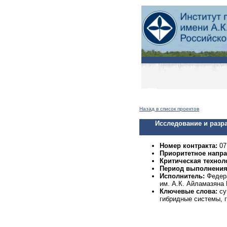
Назад в список проектов
Исследование
и разр
Номер контракта:
07
Приоритетное напра
Критическая технол
Период выполнения
Исполнитель:
Федера
им.
А.К.
Айламазяна 
Ключевые слова:
су
гибридные системы, 