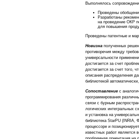
Выполнялось сопровождение
Проведены обобщение
Разработаны рекомен
на проведение ОКР п
для повышения проду
Проведены патентные и мар
Новизна
полученных решен
противоречия между требов
универсальности применени
достигается за счет пробле
достигается за счет того, 
описания распределения да
библиотекой автоматически,
Сопоставление
с аналогич
программирования различны
связи с бурным распростра
логических интегральных с
и установка на универсаль
библиотека StarPU (INRIA, 
процессоре и позиционируе
известных работ является в
проблемная ориентация на 