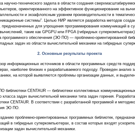
ка научно-технического задела в области создания сверхмасштабируемо
пьютеров, ориентированного на эффективное функционирование на выч
аллельности и экзафлопсным уровнем производительности в тематичес
икационные системы”. Целью НИР является разработка методов созда
, предназначенных для упрощения программирования коммуникаций в су
 вычислений, такие как GPGPU или FPGA (гибридных суперкомпьютерах),
а программного обеспечения (ЭО ПО) — проблемно-ориентированной биб
ладных задач из области вычислительной механики на гибридных супер
2. Основные результаты проекта
зор информационных источников в области программных средств подде
рах, наиболее близких к разрабатываемого подходу. Проведен анализ за
аники, на которой выявляются проблемы организации данных, и выдел
ПО библиотеки CENTAUR — библиотеки коллективных коммуникационных
о класса задач вычислительной механики типа задач горения. Разработ
теки CENTAUR. В соответствии с разработанной программой и методик
ния ЭО ПО.
озданию проблемно-ориентированных программных библиотек, предназн
аций в гибридных суперкомпьютерах, в состав которых входят ускорите
изации задач вычислительной механики.