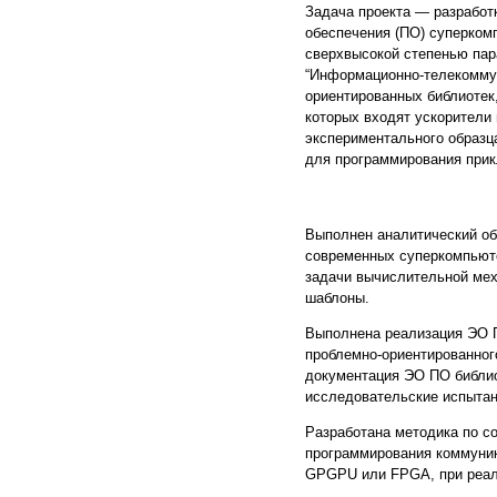
Задача проекта — разработ
обеспечения (ПО) суперком
сверхвысокой степенью пар
“Информационно-телекоммун
ориентированных библиотек
которых входят ускорители
экспериментального образц
для программирования прик
Выполнен аналитический об
современных суперкомпьюте
задачи вычислительной мех
шаблоны.
Выполнена реализация ЭО 
проблемно-ориентированног
документация ЭО ПО библио
исследовательские испыта
Разработана методика по с
программирования коммуник
GPGPU или FPGA, при реал