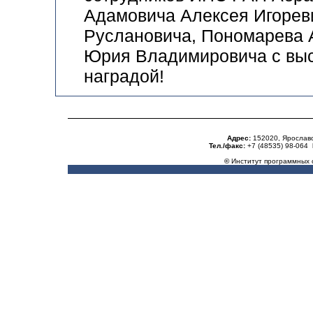
Адамович
а
Алексе
я
Игорев
Русланович
а
,
Пономарев
а
Юри
я
Владимирович
а с
выс
наградой!
Адрес:
152020, Ярославск
Тел./факс:
+7 (48535) 98-064
©
Институт программных с